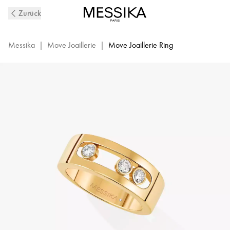
Diamantring
Zurück
aus
Gelbgold
Move
Messika
|
Move Joaillerie
|
Move Joaillerie Ring
Joaillerie
|
Messika
04704-
YG