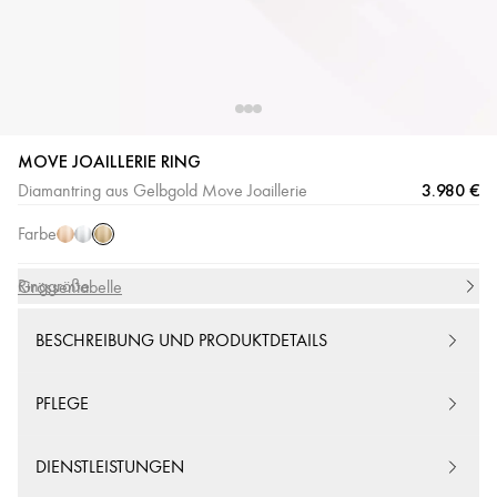
MOVE JOAILLERIE RING
Gelbgold
Roségold
Weißgold
3.980 €
Diamantring aus Gelbgold Move Joaillerie
Farbe
Ringgröße
Grössentabelle
BESCHREIBUNG UND PRODUKTDETAILS
PFLEGE
DIENSTLEISTUNGEN