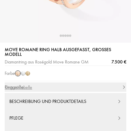
MOVE ROMANE RING HALB AUSGEFASST, GROSSES M
Roségold
Weißgold
Gelbgold
ODELL
7.500 €
Diamantring aus Roségold Move Romane GM
Farbe
Ringgröße
Grössentabelle
BESCHREIBUNG UND PRODUKTDETAILS
PFLEGE