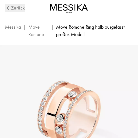
Diamantring
Zurück
Move
Romane
aus
Messika
|
Move
|
Move Romane Ring halb ausgefasst,
Roségold
Romane
großes Modell
GM
|
Messika
06659-
PG