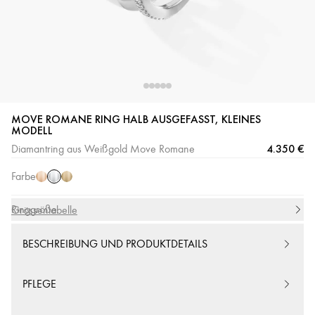
MOVE ROMANE RING HALB AUSGEFASST, KLEINES
Weißgold
Roségold
Gelbgold
MODELL
4.350 €
Diamantring aus Weißgold Move Romane
Farbe
Ringgröße
Grössentabelle
BESCHREIBUNG UND PRODUKTDETAILS
PFLEGE