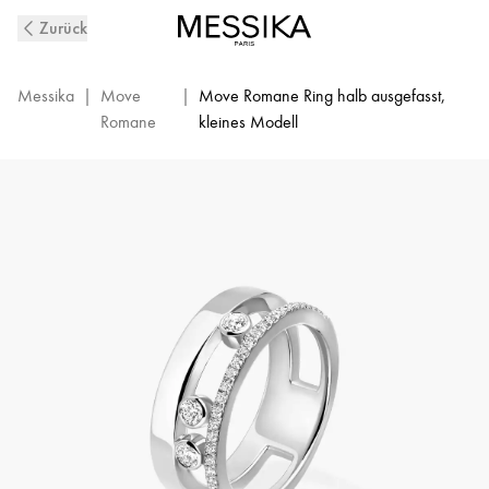
Diamantring
Zurück
Move
Romane
aus
Messika
|
Move
|
Move Romane Ring halb ausgefasst,
Weißgold
Romane
kleines Modell
|
Messika
06516-
WG