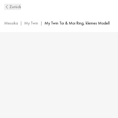
My Twin
Zurück
Toi
&
Moi
Messika
|
My Twin
|
My Twin Toi & Moi Ring, kleines Modell
Diamantring
aus
Weißgold
|
Messika
06471-
WG