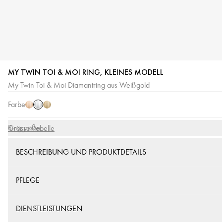
MY TWIN TOI & MOI RING, KLEINES MODELL
Weißgold
Roségold
Gelbgold
My Twin Toi & Moi Diamantring aus Weißgold
Farbe
Ringgröße
Grössentabelle
BESCHREIBUNG UND PRODUKTDETAILS
PFLEGE
DIENSTLEISTUNGEN