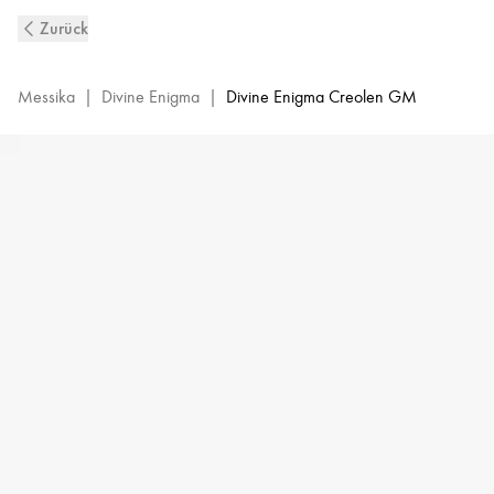
Divine
Zurück
Enigma
Diamantcreolen
aus
Messika
|
Divine Enigma
|
Divine Enigma Creolen GM
Weißgold
|
Messika
12514-
WG