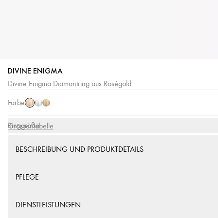
DIVINE ENIGMA
Roségold
Weißgold
Gelbgold
Divine Enigma Diamantring aus Roségold
Farbe
Ringgröße
Grössentabelle
BESCHREIBUNG UND PRODUKTDETAILS
PFLEGE
DIENSTLEISTUNGEN