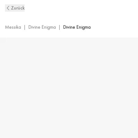
Divine
Zurück
Enigma
mit
Diamanten
Messika
|
Divine Enigma
|
Divine Enigma
ausgefasster
Ring
aus
Roségold
|
Messika
12660-
PG