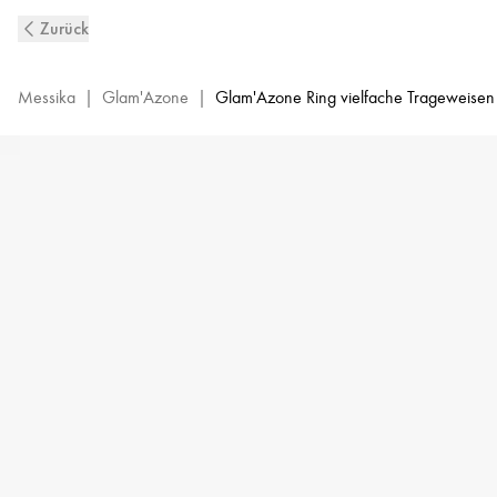
Doppelter,
Zurück
mit
Diamanten
ausgefasster
Messika
|
Glam'Azone
|
Glam'Azone Ring vielfache Trageweisen 
Glam‘Azone
Ring
aus
Weißgold
|
Messika
05671-
WG