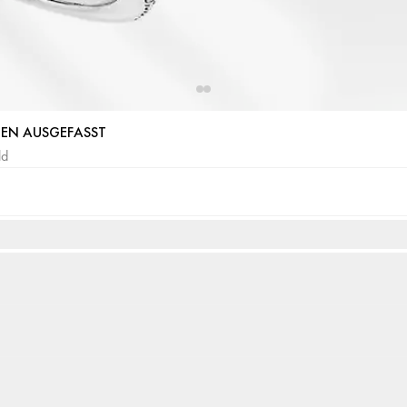
TEN AUSGEFASST
ld