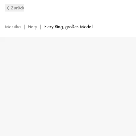
Fiery
Zurück
Diamantring
aus
Weißgold
Messika
|
Fiery
|
Fiery Ring, großes Modell
|
Messika
14115-
WG