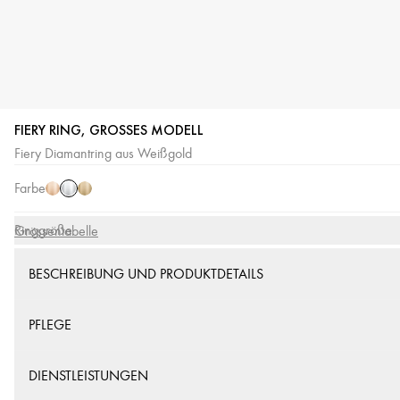
FIERY RING, GROSSES MODELL
Weißgold
Roségold
Gelbgold
Fiery Diamantring aus Weißgold
Farbe
Ringgröße
Grössentabelle
BESCHREIBUNG UND PRODUKTDETAILS
PFLEGE
DIENSTLEISTUNGEN