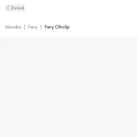
Fiery
Zurück
Einzelner
Diamantohrclip
aus
Messika
|
Fiery
|
Fiery Ohrclip
Roségold
|
Messika
13172-
PG