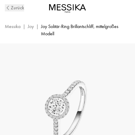
Joy
Zurück
Diamantring
aus
Weißgold
Messika
|
Joy
|
Joy Solitär-Ring Brillantschliff, mittelgroßes
|
Modell
Messika
14508-
WG