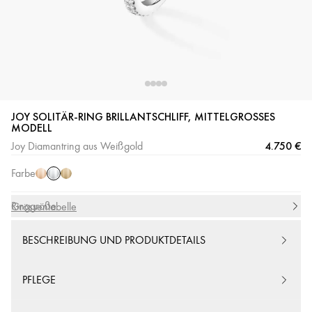
JOY SOLITÄR-RING BRILLANTSCHLIFF, MITTELGROSSES M
Weißgold
Roségold
Gelbgold
ODELL
4.750 €
Joy Diamantring aus Weißgold
Farbe
Ringgröße
Grössentabelle
BESCHREIBUNG UND PRODUKTDETAILS
PFLEGE