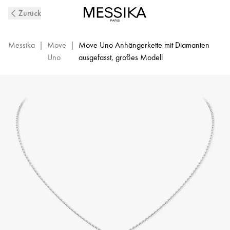
Move
Zurück
Uno
Diamantkette
aus
Messika
|
Move
|
Move Uno Anhängerkette mit Diamanten
Weißgold
Uno
ausgefasst, großes Modell
|
Messika
12058-
WG