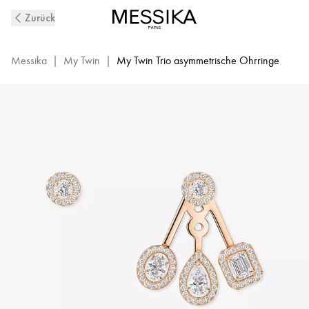
Mit
Zurück
Diamanten
ausgefasste
My Twin
Messika
|
My Twin
|
My Twin Trio asymmetrische Ohrringe
Trio
Ohrringe
aus
Roségold
|
Messika
06527-
PG