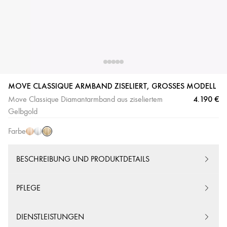
MOVE CLASSIQUE ARMBAND ZISELIERT, GROSSES MODELL
Gelbgold
Roségold
Weißgold
4.190 €
Move Classique Diamantarmband aus ziseliertem
Gelbgold
Farbe
BESCHREIBUNG UND PRODUKTDETAILS
PFLEGE
DIENSTLEISTUNGEN