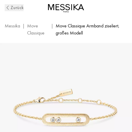
Move
Zurück
Classique
Diamantarmband
aus
Messika
|
Move
|
Move Classique Armband ziseliert,
ziseliertem
Classique
großes Modell
Gelbgold
|
Messika
14586-
YG