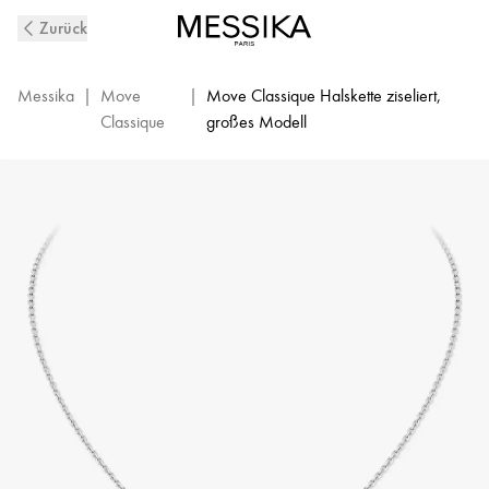
Move
Zurück
Classique
Diamantkette
aus
Messika
|
Move
|
Move Classique Halskette ziseliert,
ziseliertem
Classique
großes Modell
Weißgold
|
Messika
14667-
WG