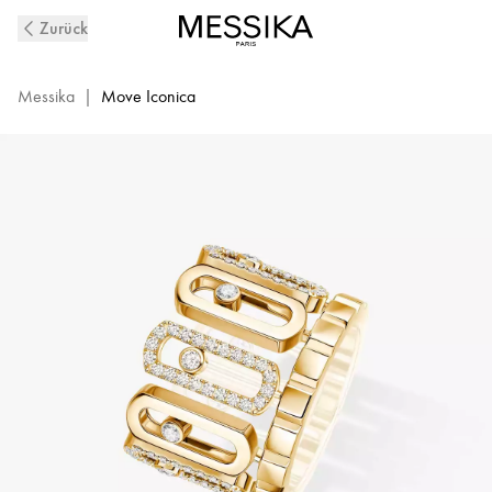
Move
Zurück
Iconica
Diamantring
aus
Messika
|
Move Iconica
Gelbgold
|
Messika
12741-
YG