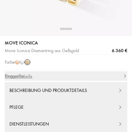
MOVE ICONICA
Gelbgold
Roségold
Weißgold
6.360 €
Move Iconica Diamantring aus Gelbgold
Farbe
Ringgröße
Grössentabelle
BESCHREIBUNG UND PRODUKTDETAILS
PFLEGE
DIENSTLEISTUNGEN