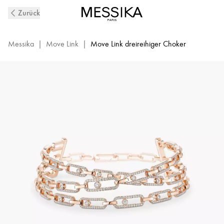
Move
Zurück
Link
Diamantkette
3
Messika
|
Move Link
|
Move Link dreireihiger Choker
Reihen
aus
Roségold
|
Messika
14437-
PG