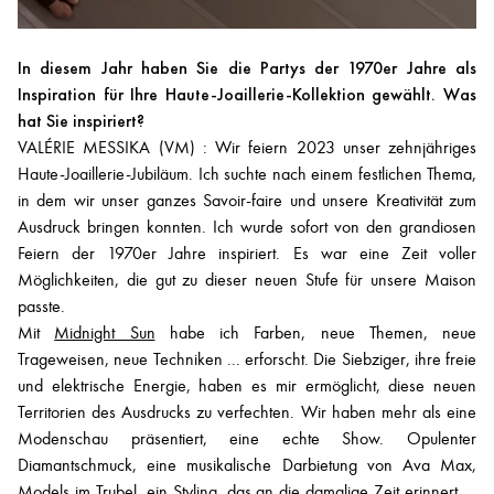
In diesem Jahr haben Sie die Partys der 1970er Jahre als
Inspiration für Ihre Haute-Joaillerie-Kollektion gewählt. Was
hat Sie inspiriert?
VALÉRIE MESSIKA (VM) : Wir feiern 2023 unser zehnjähriges
Haute-Joaillerie-Jubiläum. Ich suchte nach einem festlichen Thema,
in dem wir unser ganzes Savoir-faire und unsere Kreativität zum
Ausdruck bringen konnten. Ich wurde sofort von den grandiosen
Feiern der 1970er Jahre inspiriert. Es war eine Zeit voller
Möglichkeiten, die gut zu dieser neuen Stufe für unsere Maison
passte.
Mit
Midnight Sun
habe ich Farben, neue Themen, neue
Trageweisen, neue Techniken ... erforscht. Die Siebziger, ihre freie
und elektrische Energie, haben es mir ermöglicht, diese neuen
Territorien des Ausdrucks zu verfechten. Wir haben mehr als eine
Modenschau präsentiert, eine echte Show. Opulenter
Diamantschmuck, eine musikalische Darbietung von Ava Max,
Models im Trubel, ein Styling, das an die damalige Zeit erinnert ...