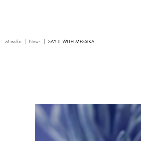
Auswahl
an
Valentinstagsgeschenken
–
Luxus-
Diamantschmuck
Messika
|
News
|
SAY IT WITH MESSIKA
von
Messika