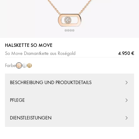
HALSKETTE SO MOVE
Roségold
Weißgold
Gelbgold
4.950 €
So Move Diamantkette aus Roségold
Farbe
BESCHREIBUNG UND PRODUKTDETAILS
PFLEGE
DIENSTLEISTUNGEN