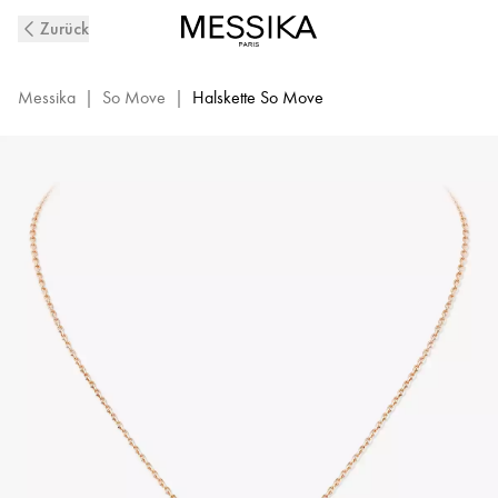
So
Zurück
Move
Diamantkette
aus
Messika
|
So Move
|
Halskette So Move
Roségold
|
Messika
12944-
PG