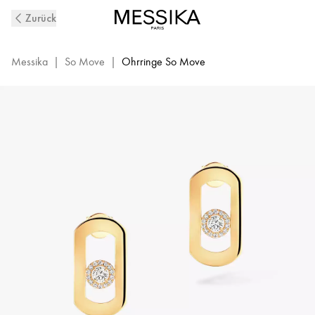
So
Zurück
Move
Diamantohrringe
aus
Messika
|
So Move
|
Ohrringe So Move
Gelbgold
|
Messika
12930-
YG