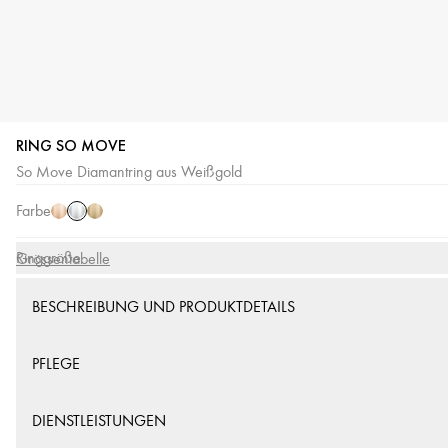
RING SO MOVE
Weißgold
Roségold
Gelbgold
So Move Diamantring aus Weißgold
Farbe
Ringgröße
Grössentabelle
BESCHREIBUNG UND PRODUKTDETAILS
PFLEGE
DIENSTLEISTUNGEN