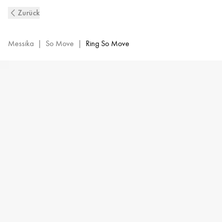
So
Zurück
Move
Diamantring
Weißgold
Messika
|
So Move
|
Ring So Move
|
Messika
12936-
WG