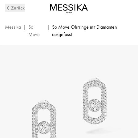
So
Zurück
Move
Mit
Diamanten
Messika
|
So
|
So Move Ohrringe mit Diamanten
ausgefasste
Move
ausgefasst
Ohrringe
aus
Weißgold
|
Messika
12931-
WG