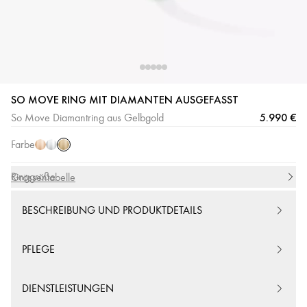
SO MOVE RING MIT DIAMANTEN AUSGEFASST
Gelbgold
Roségold
Weißgold
5.990 €
So Move Diamantring aus Gelbgold
Farbe
Ringgröße
Grössentabelle
BESCHREIBUNG UND PRODUKTDETAILS
PFLEGE
DIENSTLEISTUNGEN