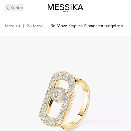
So
Zurück
Move
Mit
Diamanten
Messika
|
So Move
|
So Move Ring mit Diamanten ausgefasst
ausgefasster
Ring
aus
Gelbgold
|
Messika
12937-
YG