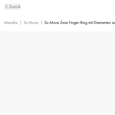
So
Zurück
Move
Zwei-
Finger-
Messika
|
So Move
|
So Move Zwei-Finger-Ring mit Diamanten au
Ring
aus
Weißgold
Mit
Diamanten
Ausgefasst
|
Messika
13185-
WG