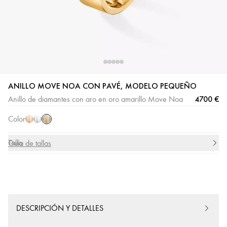
Oro
Oro
Oro
ANILLO MOVE NOA CON PAVÉ, MODELO PEQUEÑO
amarillo
rosa
blanco
4700 €
Anillo de diamantes con aro en oro amarillo Move Noa
Color
Talla
Guía de tallas
DESCRIPCIÓN Y DETALLES