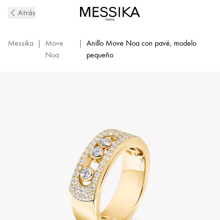
Anillo
Atrás
de
Diamantes
con
Messika
|
Move
|
Anillo Move Noa con pavé, modelo
Aro
Noa
pequeño
en
Oro
Amarillo
Move
Noa
|
Messika
06129-
YG