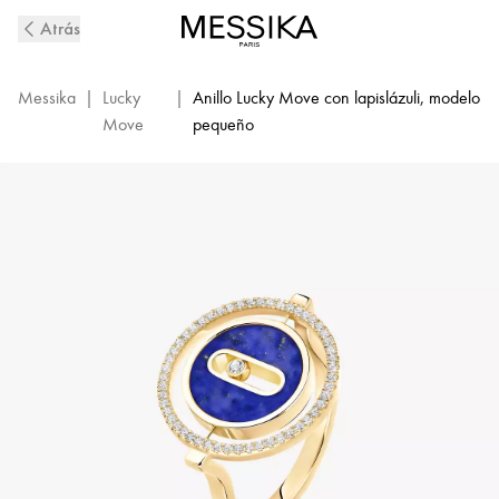
Anillo
Atrás
de
diamantes
en
Messika
|
Lucky
|
Anillo Lucky Move con lapislázuli, modelo
oro
Move
pequeño
amarillo
y
lapislázuli
Lucky
Move
|
Messika
11951-
YG