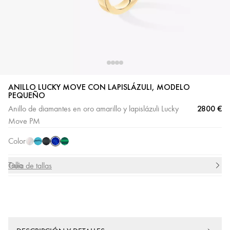
ANILLO LUCKY MOVE CON LAPISLÁZULI, MODELO
PEQUEÑO
Lapislázuli
Nácar
Turquesa
Ónice
Malaquita
2800 €
Anillo de diamantes en oro amarillo y lapislázuli Lucky
blanco
Move PM
Color
Talla
Guía de tallas