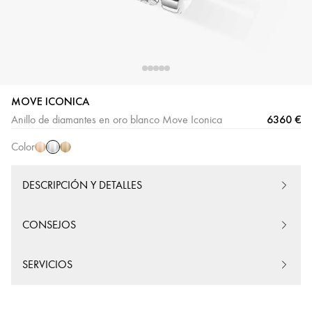
MOVE ICONICA
Oro
Oro
Oro
6360 €
Anillo de diamantes en oro blanco Move Iconica
blanco
rosa
amarillo
Color
DESCRIPCIÓN Y DETALLES
CONSEJOS
SERVICIOS