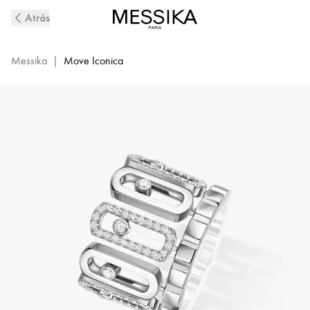
Anillo
Atrás
de
diamantes
en
Messika
|
Move Iconica
oro
blanco
Move
Iconica
|
Messika
12741-
WG