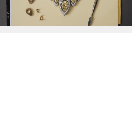
{{
Discover
}}