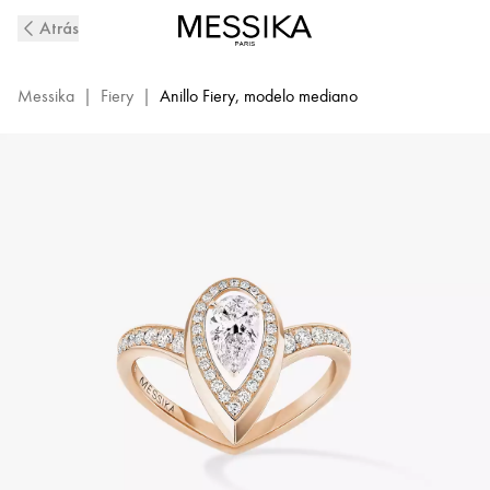
Anillo
Atrás
de
diamantes
en
Messika
|
Fiery
|
Anillo Fiery, modelo mediano
oro
rosa
Fiery
|
Messika
12331-
PG