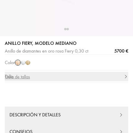
ANILLO FIERY, MODELO MEDIANO
Oro
Oro
Oro
5700 €
Anillo de diamantes en oro rosa Fiery 0,30 ct
rosa
blanco
amarillo
Color
Talla
Guía de tallas
DESCRIPCIÓN Y DETALLES
CONSEJOS