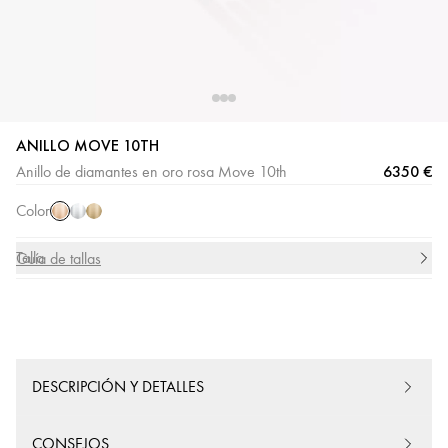
ANILLO MOVE 10TH
Oro
Oro
Oro
6350 €
Anillo de diamantes en oro rosa Move 10th
rosa
blanco
amarillo
Color
Talla
Guía de tallas
DESCRIPCIÓN Y DETALLES
CONSEJOS