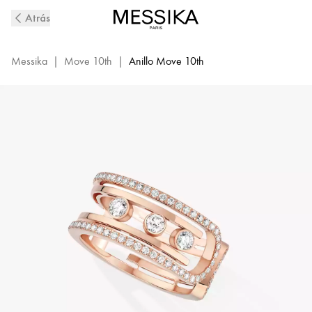
Anillo
Atrás
de
Diamantes
en
Messika
|
Move 10th
|
Anillo Move 10th
Oro
Rosa
Move
10th
|
Messika
11955-
PG