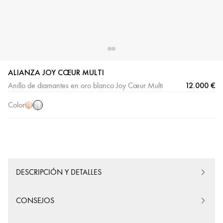
ALIANZA JOY CŒUR MULTI
Oro
Oro
12.000 €
Anillo de diamantes en oro blanco Joy Cœur Multi
blanco
rosa
Color
DESCRIPCIÓN Y DETALLES
CONSEJOS