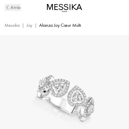
Anillo
Atrás
multidiamantes
en
oro
Messika
|
Joy
|
Alianza Joy Cœur Multi
blanco
Joy
Cœur
|
Messika
12471-
WG