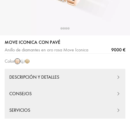
MOVE ICONICA CON PAVÉ
Oro
Oro
Oro
9000 €
Anillo de diamantes en oro rosa Move Iconica
rosa
blanco
amarillo
Color
DESCRIPCIÓN Y DETALLES
CONSEJOS
SERVICIOS