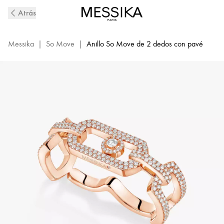
Anillo
Atrás
de
2
Dedos
Messika
|
So Move
|
Anillo So Move de 2 dedos con pavé
con
Pavé
de
Diamantes
en
Oro
Rosa
So
Move
|
Messika
13185-
PG