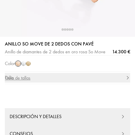
ANILLO SO MOVE DE 2 DEDOS CON PAVÉ
Oro
Oro
Oro
14.300 €
Anillo de diamantes de 2 dedos en oro rosa So Move
rosa
blanco
amarillo
Color
Talla
Guía de tallas
DESCRIPCIÓN Y DETALLES
CONSEJOS