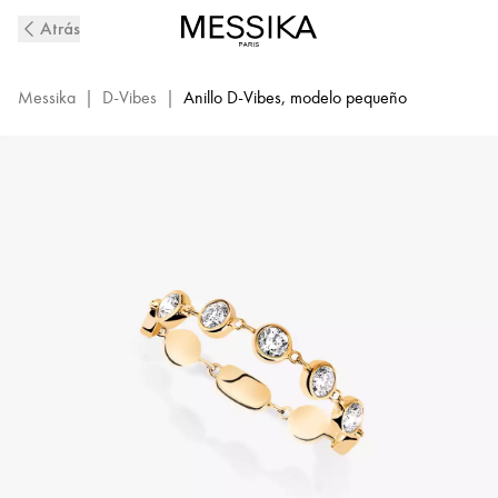
Anillo
Atrás
de
Diamantes
PM
Messika
|
D-Vibes
|
Anillo D-Vibes, modelo pequeño
en
Oro
Amarillo
D-
Vibes
|
Messika
12990-
YG