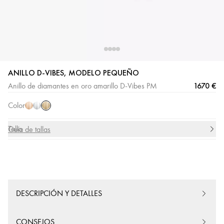
ANILLO D-VIBES, MODELO PEQUEÑO
Oro
Oro
Oro
1670 €
Anillo de diamantes en oro amarillo D-Vibes PM
amarillo
rosa
blanco
Color
Talla
Guía de tallas
DESCRIPCIÓN Y DETALLES
CONSEJOS