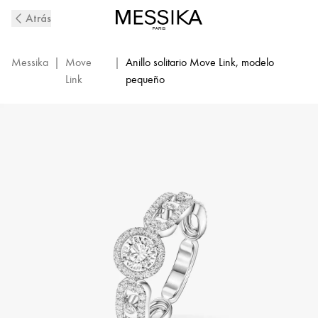
Anillo
Atrás
solitario
de
diamantes
Messika
|
Move
|
Anillo solitario Move Link, modelo
en
Link
pequeño
oro
blanco
Move
Link
|
Messika
13747-
WG