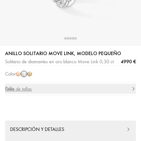
Oro
Oro
Oro
ANILLO SOLITARIO MOVE LINK, MODELO PEQUEÑO
blanco
rosa
amarillo
4990 €
Solitario de diamantes en oro blanco Move Link 0,30 ct
Color
Talla
Guía de tallas
DESCRIPCIÓN Y DETALLES