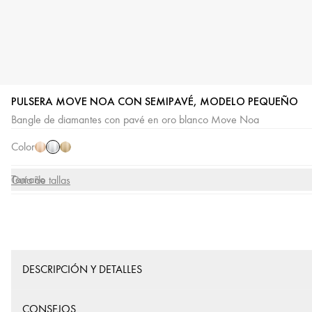
PULSERA MOVE NOA CON SEMIPAVÉ, MODELO PEQUEÑO
Oro
Oro
Oro
Bangle de diamantes con pavé en oro blanco Move Noa
blanco
rosa
amarillo
Color
Tamaño
Guía de tallas
DESCRIPCIÓN Y DETALLES
CONSEJOS