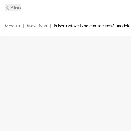
Bangle
Atrás
de
Diamantes
Con
Messika
|
Move Noa
|
Pulsera Move Noa con semipavé, model
Pavé
en
Oro
Blanco
Move
Noa
|
Messika
10093-
WG