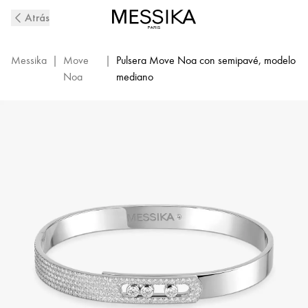
Bangle
Atrás
de
diamantes
con
Messika
|
Move
|
Pulsera Move Noa con semipavé, modelo
pavé
Noa
mediano
en
oro
blanco
Move
Noa
|
Messika
06371-
WG