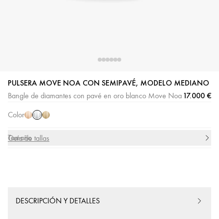
Oro
Oro
Oro
PULSERA MOVE NOA CON SEMIPAVÉ, MODELO MEDIANO
blanco
rosa
amarillo
17.000 €
Bangle de diamantes con pavé en oro blanco Move Noa
Color
Tamaño
Guía de tallas
DESCRIPCIÓN Y DETALLES