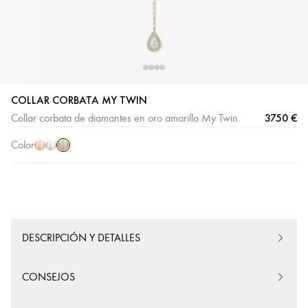
COLLAR CORBATA MY TWIN
Oro
Oro
Oro
3750 €
Collar corbata de diamantes en oro amarillo My Twin
amarillo
rosa
blanco
Color
DESCRIPCIÓN Y DETALLES
CONSEJOS