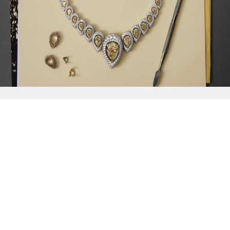
{{
Discover
}}