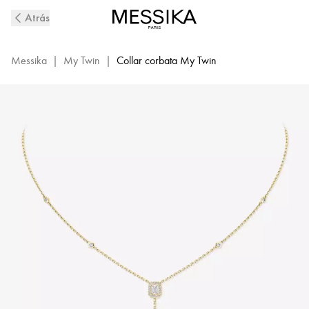
Collar
Atrás
Corbata
de
Diamantes
Messika
|
My Twin
|
Collar corbata My Twin
en
Oro
Amarillo
My
Twin
|
Messika
06693-
YG