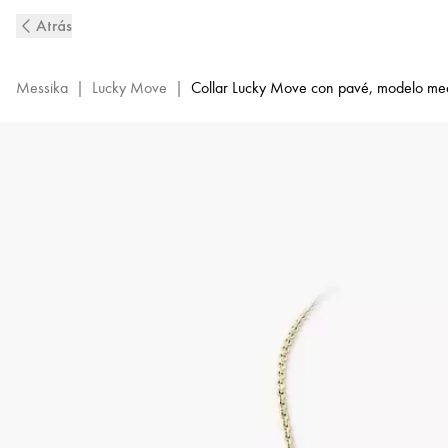
Collar
Atrás
de
Diamantes
en
Messika
|
Lucky Move
|
Collar Lucky Move con pavé, modelo me
Oro
Amarillo
Lucky
Move
|
Messika
07395-
YG