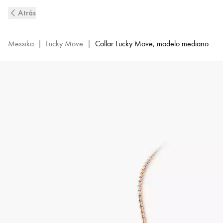
Collar
Atrás
de
Diamantes
en
Messika
|
Lucky Move
|
Collar Lucky Move, modelo mediano
Oro
Rosa
Lucky
Move
|
Messika
07394-
PG