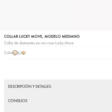
COLLAR LUCKY MOVE, MODELO MEDIANO
Oro
Oro
Oro
Collar de diamantes en oro rosa Lucky Move
rosa
blanco
amarillo
Color
DESCRIPCIÓN Y DETALLES
CONSEJOS