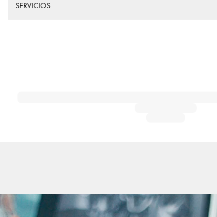
SERVICIOS