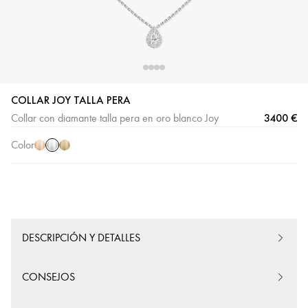
COLLAR JOY TALLA PERA
Oro
Oro
Oro
3400 €
Collar con diamante talla pera en oro blanco Joy
blanco
rosa
amarillo
Color
DESCRIPCIÓN Y DETALLES
CONSEJOS