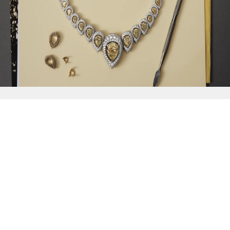
{{
Discover
}}