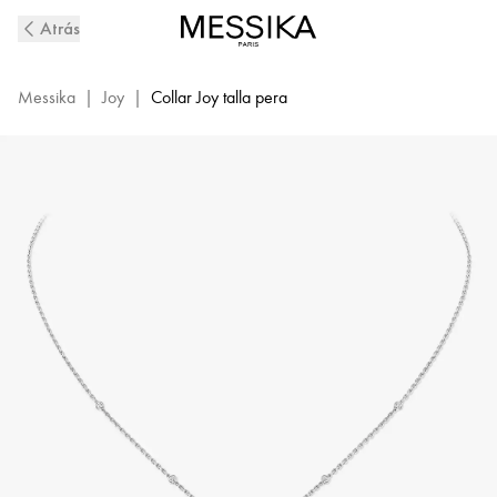
Collar
Atrás
con
Diamante
Talla
Messika
|
Joy
|
Collar Joy talla pera
Pera
en
Oro
Blanco
Joy
|
Messika
05224-
WG