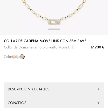
Oro
Oro
Oro
COLLAR DE CADENA MOVE LINK CON SEMIPAVÉ
amarillo
rosa
blanco
17.900 €
Collar de diamantes en oro amarillo Move Link
Color
DESCRIPCIÓN Y DETALLES
CONSEJOS