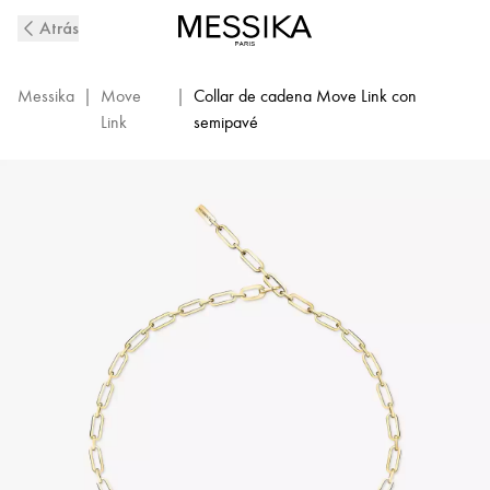
Collar
Atrás
de
Diamantes
en
Messika
|
Move
|
Collar de cadena Move Link con
Oro
Link
semipavé
Amarillo
Move
Link
|
Messika
12095-
YG