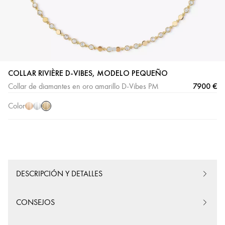
COLLAR RIVIÈRE D-VIBES, MODELO PEQUEÑO
Oro
Oro
Oro
7900 €
Collar de diamantes en oro amarillo D-Vibes PM
amarillo
rosa
blanco
Color
DESCRIPCIÓN Y DETALLES
CONSEJOS