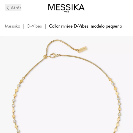
Collar
Atrás
de
Diamantes
en
Messika
|
D-Vibes
|
Collar rivière D-Vibes, modelo pequeño
Oro
Amarillo
D-
Vibes
|
Messika
12351-
YG