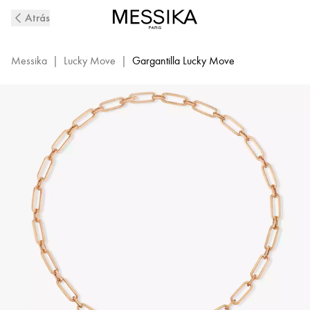
Gargantilla
Atrás
de
Diamantes
en
Messika
|
Lucky Move
|
Gargantilla Lucky Move
Oro
Rosa
Lucky
Move
|
Messika
11972-
PG