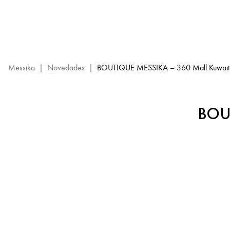
Boutique
Messika
–
360
Mall
Kuwait:
Messika
|
Novedades
|
BOUTIQUE MESSIKA – 360 Mall Kuwait
evento
Messika
BOU