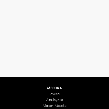
33 1 78 42 12 32
conciergerie@messikagroup.com
Condiciones de devolución
MESSIKA
Joyería
Alta Joyería
Maison Messika