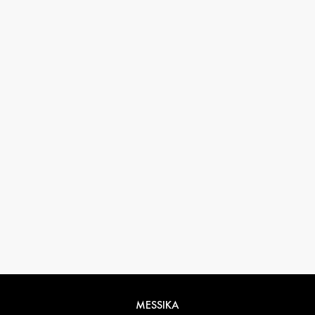
33 1 78 42 12 32
conciergerie@messikagroup.com
Condiciones de devolución
MESSIKA