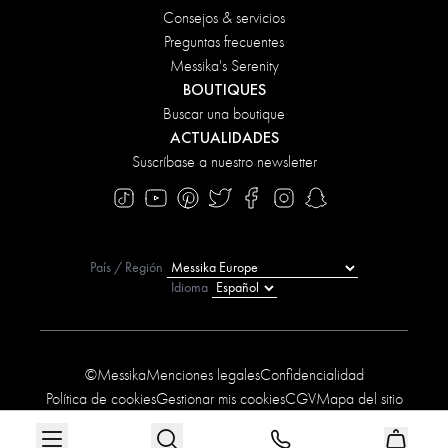
Consejos & servicios
Preguntas frecuentes
Messika's Serenity
BOUTIQUES
Buscar una boutique
ACTUALIDADES
Suscríbase a nuestro newsletter
País / Región
Idioma
©Messika
Menciones legales
Confidencialidad
Política de cookies
Gestionar mis cookies
CGV
Mapa del sitio
Declaración de accesibilidad
Condiciones de las ofertas