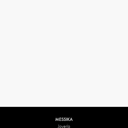
33 1 78 42 12 32
conciergerie@messikagroup.com
Condiciones de devolución
MESSIKA
Joyería