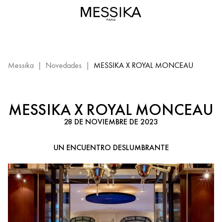
Messika
x
Royal
Monceau
-
Una
Messika
|
Novedades
|
MESSIKA X ROYAL MONCEAU
colaboración
única
para
MESSIKA X ROYAL MONCEAU
Navidad
28 DE NOVIEMBRE DE 2023
UN ENCUENTRO DESLUMBRANTE