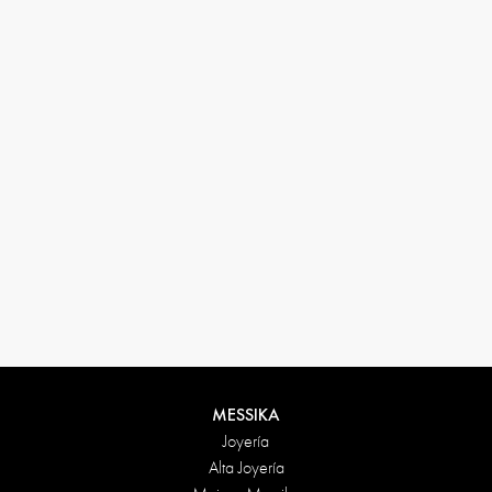
33 1 78 42 12 32
conciergerie@messikagroup.com
Condiciones de devolución
MESSIKA
Joyería
Alta Joyería