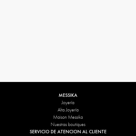
33 1 78 42 12 32
conciergerie@messikagroup.com
Condiciones de devolución
MESSIKA
Joyería
Alta Joyería
Maison Messika
Nuestras boutiques
SERVICIO DE ATENCION AL CLIENTE