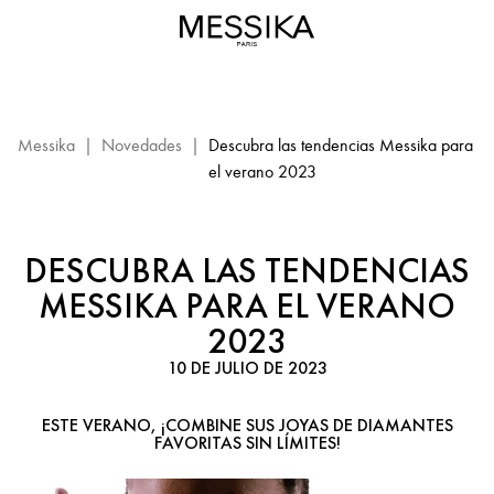
Selección
de
joyas
de
diamantes
para
Messika
|
Novedades
|
Descubra las tendencias Messika para
el
el verano 2023
verano
-
joyas
DESCUBRA LAS TENDENCIAS
de
MESSIKA PARA EL VERANO
lujo
2023
messika
10 DE JULIO DE 2023
ESTE VERANO, ¡COMBINE SUS JOYAS DE DIAMANTES
FAVORITAS SIN LÍMITES!